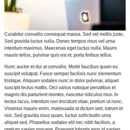
Curabitur convallis consequat massa. Sed vel mollis justo.
Sed gravida luctus nulla. Donec tempus risus vel urna
interdum maximus. Maecenas eget luctus nulla. Mauris
mauris tellus, pulvinar quis est et, porta finibus tellus.
Nunc auctor et dui at convallis. Morbi faucibus quam eu
suscipit volutpat. Fusce semper facilisis nunc elementum
tristique. Aliquam sodales nunc in dolor pulvinar, aliquet
suscipit lectus mattis. Orci varius natoque penatibus et
magnis dis parturient montes, nascetur ridiculus mus. In
lectus lacus, interdum non tincidunt vitae, pretium ut nunc.
Vivamus mauris enim, malesuada at dictum sed, rutrum et
nisl. Sed gravida risus quam, luctus sollicitudin urna
aliquet sed. Phasellus sodales elit nec nibh facilisis, a
pretium sapien posuere. Praesent lobortis eros id sapien